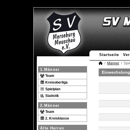
Startseite
Ver
Männer
Spie
1.Männer
Einwechslung
Team
Kreisoberliga
Spielplan
Statistik
2.Männer
Team
2. Kreisklasse
Alte Herren