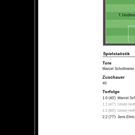
T. Großm
Spielstatistik
Tore
Marcel Schollmeier
Zuschauer
40
Torfolge
1:0 (40')
Marcel Sc
1:1 (47')
Union Ho
1:2 (63')
Union Ho
2:2 (77')
Jens Ehri