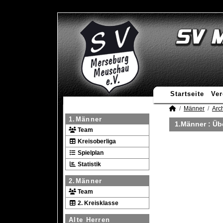
Startseite
Ver
Männer
Arc
1.Männer
1.Männer :
Üb
Team
Kreisoberliga
Spielplan
Statistik
2.Männer
Team
2. Kreisklasse
Alte Herren