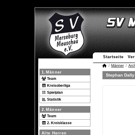
Startseite
Ver
Männer
Arc
1.Männer
Stephan Dally
Team
Kreisoberliga
Spielplan
Statistik
2.Männer
Team
2. Kreisklasse
Alte Herren