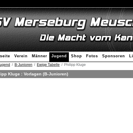
seite
Verein
Männer
Jugend
Shop
Fotos
Sponsoren
L
ugend
B-Junioren
Ewige Tabelle
Philipp Kluge
lipp Kluge : Vorlagen (B-Junioren)