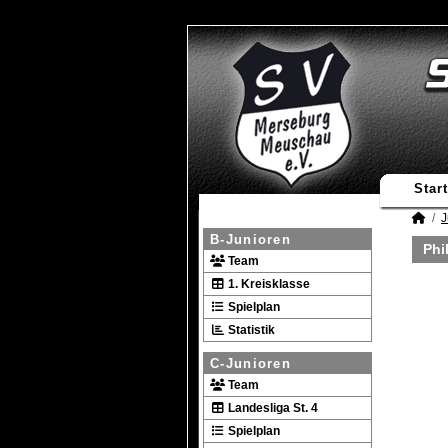
Start
J
B-Junioren
Phi
Team
1. Kreisklasse
Spielplan
Statistik
C-Junioren
Team
Landesliga St. 4
Spielplan