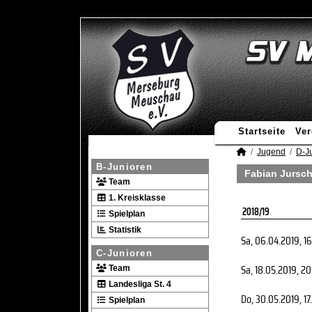
Startseite
Ver
Jugend
D-J
B-Junioren
Fabian Jursch
Team
1. Kreisklasse
2018/19
Spielplan
Statistik
Sa, 06.04.2019
, 1
C-Junioren
Sa, 18.05.2019
, 20
Team
Landesliga St. 4
Do, 30.05.2019
, 1
Spielplan