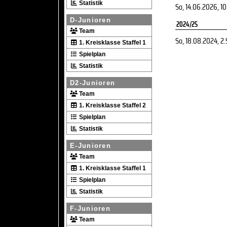
Statistik
So, 14.06.2026
, 1
D-Junioren
2024/25
Team
So, 18.08.2024
, 2
1. Kreisklasse Staffel 1
Spielplan
Statistik
D2-Junioren
Team
1. Kreisklasse Staffel 2
Spielplan
Statistik
E-Junioren
Team
1. Kreisklasse Staffel 1
Spielplan
Statistik
F-Junioren
Team