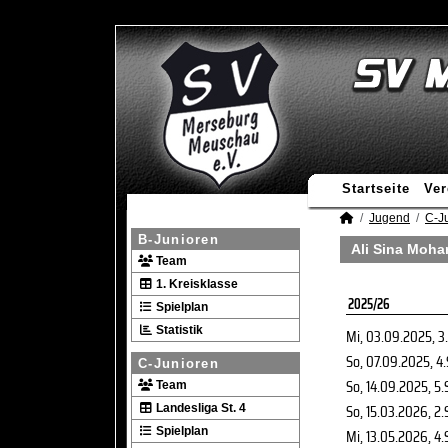
Startseite
Ver
Jugend
C-J
B-Junioren
Ali Sina Moha
Team
1. Kreisklasse
2025/26
Spielplan
Statistik
Mi, 03.09.2025
, 3
So, 07.09.2025
, 4
C-Junioren
So, 14.09.2025
, 5.
Team
So, 15.03.2026
, 2.
Landesliga St. 4
Spielplan
Mi, 13.05.2026
, 4.