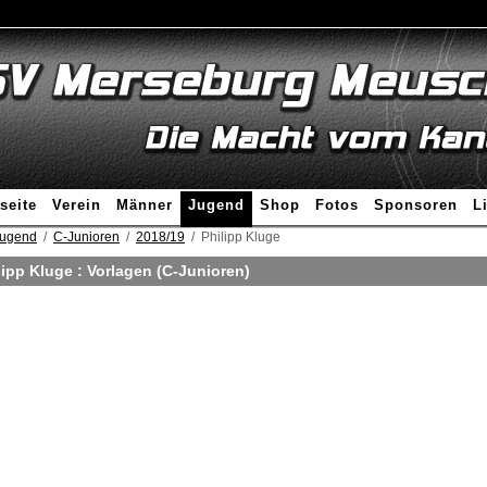
seite
Verein
Männer
Jugend
Shop
Fotos
Sponsoren
L
ugend
C-Junioren
2018/19
Philipp Kluge
lipp Kluge : Vorlagen (C-Junioren)