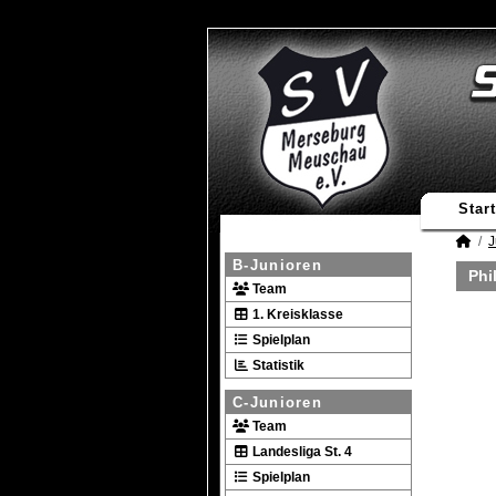
Start
J
B-Junioren
Phi
Team
1. Kreisklasse
Spielplan
Statistik
C-Junioren
Team
Landesliga St. 4
Spielplan