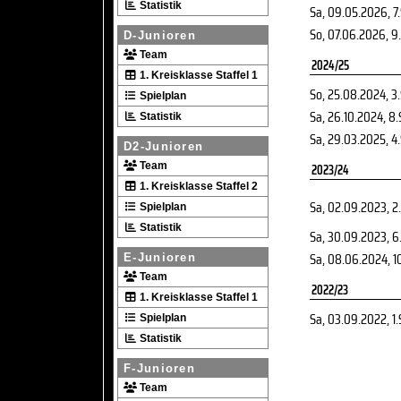
Statistik
Sa, 09.05.2026
, 7
So, 07.06.2026
, 9
D-Junioren
Team
2024/25
1. Kreisklasse Staffel 1
So, 25.08.2024
, 3
Spielplan
Sa, 26.10.2024
, 8
Statistik
Sa, 29.03.2025
, 4
D2-Junioren
Team
2023/24
1. Kreisklasse Staffel 2
Sa, 02.09.2023
, 2
Spielplan
Statistik
Sa, 30.09.2023
, 6
Sa, 08.06.2024
, 1
E-Junioren
Team
2022/23
1. Kreisklasse Staffel 1
Sa, 03.09.2022
, 1
Spielplan
Statistik
F-Junioren
Team