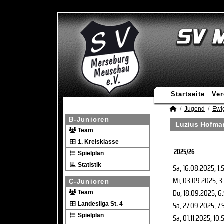
Startseite
Ver
Jugend
Ewi
B-Junioren
Luzius Hofman
Team
1. Kreisklasse
2025/26
Spielplan
Statistik
Sa, 16.08.2025
, 1.
Mi, 03.09.2025
, 3
C-Junioren
Do, 18.09.2025
, 6
Team
Sa, 27.09.2025
, 7.
Landesliga St. 4
Spielplan
Sa, 01.11.2025
, 10.