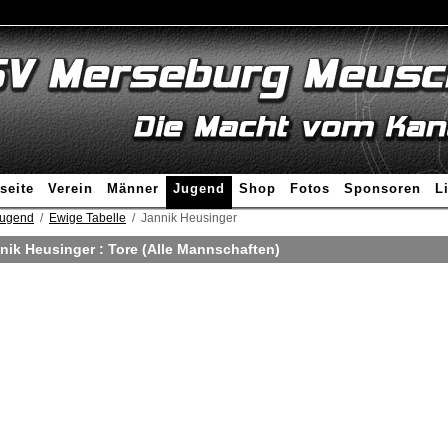
seite
Verein
Männer
Jugend
Shop
Fotos
Sponsoren
L
ugend
Ewige Tabelle
Jannik Heusinger
nik Heusinger : Tore (Alle Mannschaften)