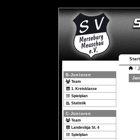
Start
J
B-Junioren
Jan
Team
1. Kreisklasse
Spielplan
Statistik
C-Junioren
Team
Landesliga St. 4
Spielplan