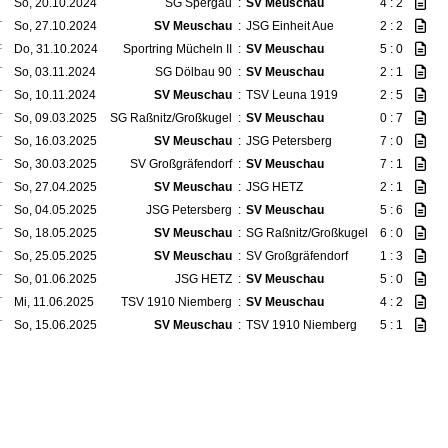
T
So, 20.10.2024
SG Spergau
:
SV Meuschau
4 : 2
T
So, 27.10.2024
SV Meuschau
:
JSG Einheit Aue
2 : 2
F
Do, 31.10.2024
Sportring Mücheln II
:
SV Meuschau
5 : 0
T
So, 03.11.2024
SG Dölbau 90
:
SV Meuschau
2 : 1
T
So, 10.11.2024
SV Meuschau
:
TSV Leuna 1919
2 : 5
T
So, 09.03.2025
SG Raßnitz/Großkugel
:
SV Meuschau
0 : 7
T
So, 16.03.2025
SV Meuschau
:
JSG Petersberg
7 : 0
T
So, 30.03.2025
SV Großgräfendorf
:
SV Meuschau
7 : 1
T
So, 27.04.2025
SV Meuschau
:
JSG HETZ
2 : 1
T
So, 04.05.2025
JSG Petersberg
:
SV Meuschau
5 : 6
T
So, 18.05.2025
SV Meuschau
:
SG Raßnitz/Großkugel
6 : 0
T
So, 25.05.2025
SV Meuschau
:
SV Großgräfendorf
1 : 3
T
So, 01.06.2025
JSG HETZ
:
SV Meuschau
5 : 0
T
Mi, 11.06.2025
TSV 1910 Niemberg
:
SV Meuschau
4 : 2
T
So, 15.06.2025
SV Meuschau
:
TSV 1910 Niemberg
5 : 1