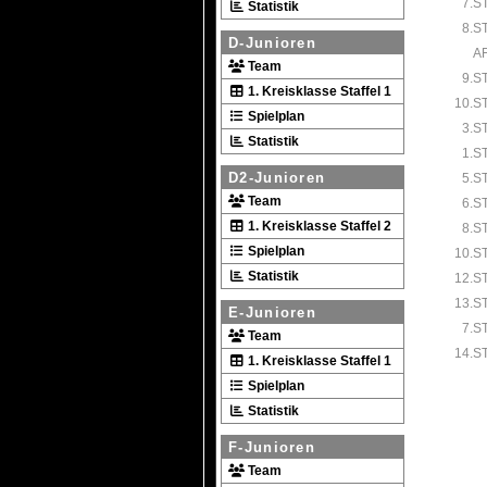
7.S
Statistik
8.S
D-Junioren
A
Team
9.S
1. Kreisklasse Staffel 1
10.S
Spielplan
3.S
Statistik
1.S
D2-Junioren
5.S
Team
6.S
1. Kreisklasse Staffel 2
8.S
Spielplan
10.S
Statistik
12.S
13.S
E-Junioren
7.S
Team
14.S
1. Kreisklasse Staffel 1
Spielplan
Statistik
F-Junioren
Team