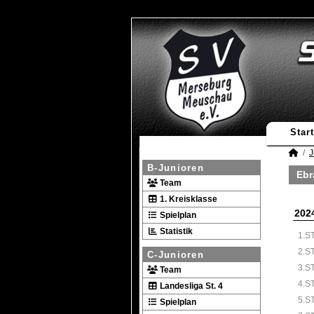
Start
J
B-Junioren
Ebr
Team
1. Kreisklasse
202
Spielplan
Statistik
1.S
2.S
C-Junioren
3.S
Team
4.S
Landesliga St. 4
5.S
Spielplan