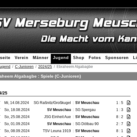
seite
Verein
Männer
Jugend
Shop
Fotos
Sponsoren
L
ugend
C-Junioren
2024/25
Ebraheem Algabagbe
aheem Algabagbe : Spiele (C-Junioren)
4/25
T
Mi, 14.08.2024
SG Raßnitz/Großkugel
:
SV Meuschau
1 : 5
T
So, 18.08.2024
SV Meuschau
:
SG Spergau
1 : 3
T
So, 25.08.2024
JSG Einheit Aue
:
SV Meuschau
8 : 2
T
So, 01.09.2024
SV Meuschau
:
SG Dölbau 90
2 : 7
T
So, 08.09.2024
TSV Leuna 1919
:
SV Meuschau
8 : 1