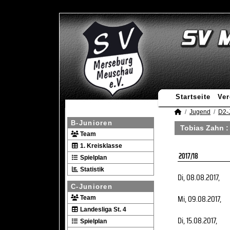
Startseite
Ver
Jugend
D2-
B-Junioren
Tobias Zahn :
Team
1. Kreisklasse
2017/18
Spielplan
Statistik
Di, 08.08.2017
,
C-Junioren
Mi, 09.08.2017
,
Team
Landesliga St. 4
Di, 15.08.2017
,
Spielplan