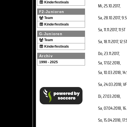
Kinderfestivals
Mi, 25.10.2017
,
F2-Junioren
Sa, 28.10.2017
, 9.
Team
Kinderfestivals
Sa, 11.11.2017
, 11.ST
G-Junioren
Team
Sa, 18.11.2017
, 12.S
Kinderfestivals
Do, 23.11.2017
,
Archiv
Sa, 17.02.2018
,
1990 - 2025
Sa, 10.03.2018
, 14
Sa, 24.03.2018
, VF
Di, 27.03.2018
,
Sa, 07.04.2018
, 16
So, 15.04.2018
, 17.