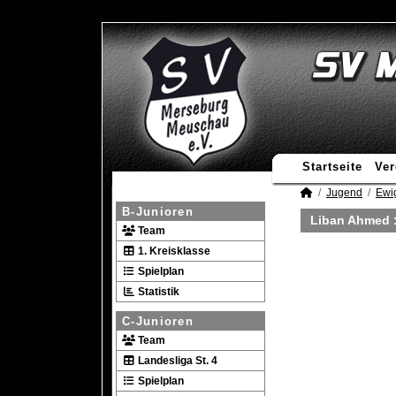
Startseite
Ver
Jugend
Ewi
B-Junioren
Liban Ahmed :
Team
1. Kreisklasse
Spielplan
Statistik
C-Junioren
Team
Landesliga St. 4
Spielplan