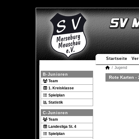
Startseite
Ver
Jugend
B-Junioren
Rote Karten -
Team
1. Kreisklasse
Spielplan
Statistik
C-Junioren
Team
Landesliga St. 4
Spielplan