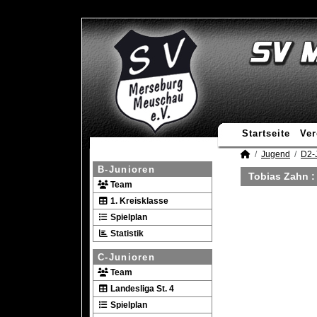
Startseite
Ver
Jugend
D2-
B-Junioren
Tobias Zahn :
Team
1. Kreisklasse
Spielplan
Statistik
C-Junioren
Team
Landesliga St. 4
Spielplan