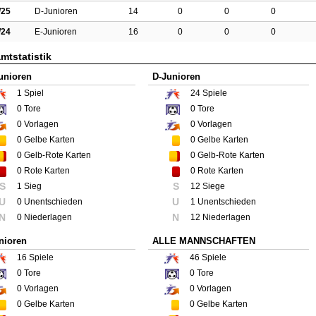
/25
D-Junioren
14
0
0
0
/24
E-Junioren
16
0
0
0
mtstatistik
unioren
D-Junioren
1
Spiel
24
Spiele
0
Tore
0
Tore
0
Vorlagen
0
Vorlagen
0
Gelbe Karten
0
Gelbe Karten
0
Gelb-Rote Karten
0
Gelb-Rote Karten
0
Rote Karten
0
Rote Karten
S
S
1 Sieg
12 Siege
U
U
0 Unentschieden
1 Unentschieden
N
N
0 Niederlagen
12 Niederlagen
nioren
ALLE MANNSCHAFTEN
16
Spiele
46
Spiele
0
Tore
0
Tore
0
Vorlagen
0
Vorlagen
0
Gelbe Karten
0
Gelbe Karten