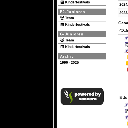
Kinderfestivals
2024
F2-Junioren
2023
Team
Gesa
Kinderfestivals
C2-J
G-Junioren
Team
Kinderfestivals
Archiv
1990 - 2025
E-Ju