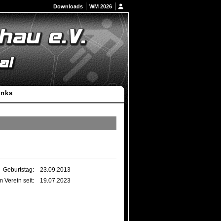
Downloads
WM 2026
inks
Geburtstag:
23.09.2013
m Verein seit:
19.07.2023