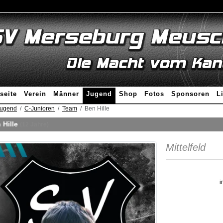
seite
Verein
Männer
Jugend
Shop
Fotos
Sponsoren
L
ugend
C-Junioren
Team
Ben Hille
 Hille
(12 Jahre)
Mittelfeld
i