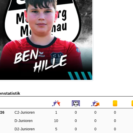
nstatistik
/26
C2-Junioren
1
0
0
0
D-Junioren
10
0
0
0
D2-Junioren
5
0
0
0