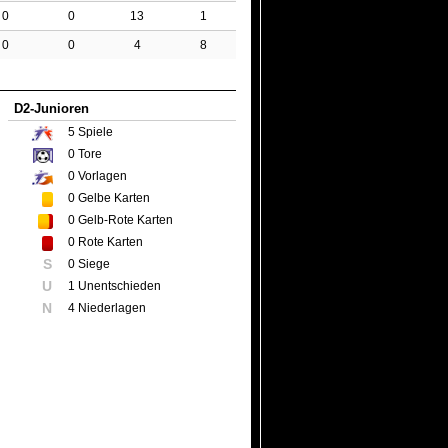
0
0
13
1
0
0
4
8
D2-Junioren
5
Spiele
0
Tore
0
Vorlagen
0
Gelbe Karten
0
Gelb-Rote Karten
0
Rote Karten
S
0 Siege
U
1 Unentschieden
N
4 Niederlagen