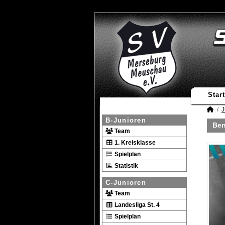
Start
J
B-Junioren
Ben
Team
1. Kreisklasse
Spielplan
Statistik
C-Junioren
Team
Landesliga St. 4
Spielplan