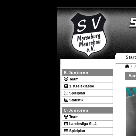
Start
J
B-Junioren
Aar
Team
1. Kreisklasse
Spielplan
Statistik
C-Junioren
Team
Landesliga St. 4
Spielplan