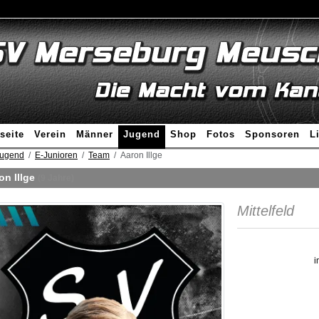
seite
Verein
Männer
Jugend
Shop
Fotos
Sponsoren
L
ugend
E-Junioren
Team
Aaron Illge
on Illge
(9 Jahre)
Mittelfeld
i