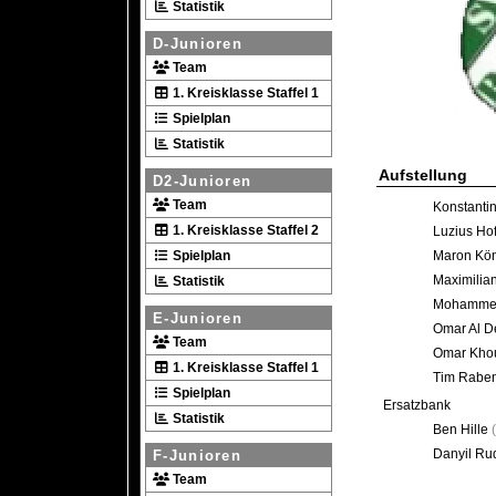
Statistik
D-Junioren
Team
1. Kreisklasse Staffel 1
Spielplan
Statistik
Aufstellung
D2-Junioren
Team
Konstantin
1. Kreisklasse Staffel 2
Luzius H
Spielplan
Maron Kö
Maximilia
Statistik
Mohamme
E-Junioren
Omar Al De
Team
Omar Khou
1. Kreisklasse Staffel 1
Tim Rabe
Spielplan
Ersatzbank
Statistik
Ben Hille
(
Danyil Ru
F-Junioren
Team