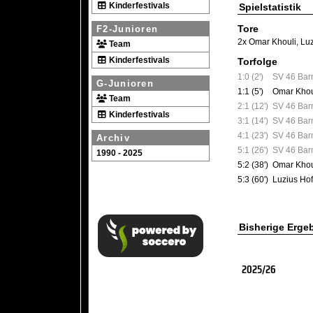
Kinderfestivals
Spielstatistik
Tore
F2-Junioren
2x Omar Khouli
,
Lu
Team
Kinderfestivals
Torfolge
1:0 (2')
SV 46 Bar
G-Junioren
1:1 (5')
Omar Khou
Team
2:1 (12')
SV 46 Bar
Kinderfestivals
3:1 (14')
SV 46 Bar
4:1 (23')
SV 46 Bar
Archiv
5:1 (26')
SV 46 Bar
1990 - 2025
5:2 (38')
Omar Khou
5:3 (60')
Luzius Ho
Bisherige Erge
2025/26