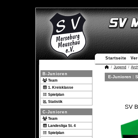
Startseite
Ver
Jugend
Arch
B-Junioren
E-Junioren :
S
Team
1. Kreisklasse
Spielplan
Statistik
SV B
C-Junioren
Team
Landesliga St. 4
Spielplan