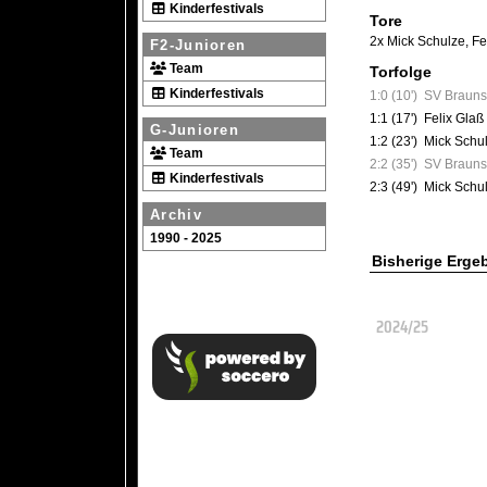
Kinderfestivals
Tore
2x Mick Schulze
,
Fe
F2-Junioren
Team
Torfolge
Kinderfestivals
1:0 (10')
SV Brauns
1:1 (17')
Felix Glaß
G-Junioren
1:2 (23')
Mick Schu
Team
2:2 (35')
SV Brauns
Kinderfestivals
2:3 (49')
Mick Schu
Archiv
1990 - 2025
Bisherige Erge
2024/25