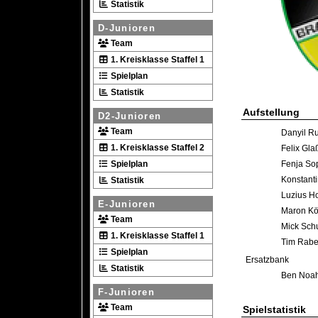
Statistik
D-Junioren
Team
1. Kreisklasse Staffel 1
Spielplan
Statistik
Aufstellung
D2-Junioren
Team
Danyil R
1. Kreisklasse Staffel 2
Felix Gla
Spielplan
Fenja So
Konstanti
Statistik
Luzius H
E-Junioren
Maron K
Team
Mick Sch
1. Kreisklasse Staffel 1
Tim Rabe
Spielplan
Ersatzbank
Statistik
Ben Noa
F-Junioren
Team
Spielstatistik