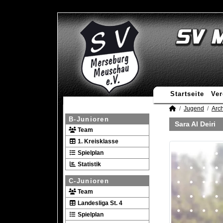
Startseite
Ver
Jugend
Arch
B-Junioren
Sara Al Deiri
Team
1. Kreisklasse
Spielplan
Statistik
C-Junioren
Team
Landesliga St. 4
Spielplan