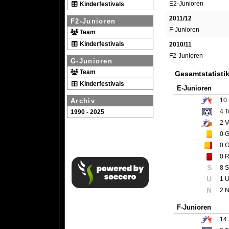
E2-Junioren
Kinderfestivals
2011/12
F2-Junioren
F-Junioren
Team
Kinderfestivals
2010/11
F2-Junioren
G-Junioren
Team
Gesamtstatisti
Kinderfestivals
E-Junioren
10
Archiv
4
T
1990 - 2025
2
V
0
G
0
G
0
R
S
8 S
U
1 
N
2 N
F-Junioren
14