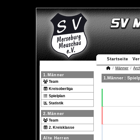
Startseite
Ver
Männer
Arc
1.Männer
1.Männer :
Spiel
Team
Kreisoberliga
Spielplan
Statistik
2.Männer
Team
2. Kreisklasse
Alte Herren