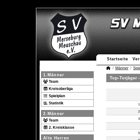
Startseite
Ver
Männer
Spie
1.Männer
Top-Torjäger 
Team
Kreisoberliga
Spielplan
Statistik
1
2
2.Männer
3
Team
2. Kreisklasse
5
Alte Herren