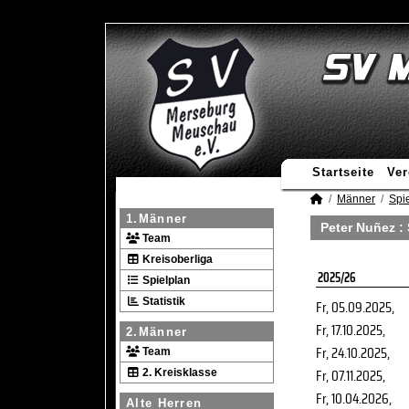
Startseite
Ver
Männer
Spie
1.Männer
Peter Nuñez : 
Team
Kreisoberliga
2025/26
Spielplan
Statistik
Fr, 05.09.2025
,
Fr, 17.10.2025
,
2.Männer
Fr, 24.10.2025
,
Team
Fr, 07.11.2025
,
2. Kreisklasse
Fr, 10.04.2026
,
Alte Herren