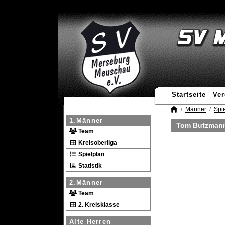
Startseite
Ver
Männer
Spie
1.Männer
Tom Butzmann 
Team
Kreisoberliga
Spielplan
Statistik
2.Männer
Team
2. Kreisklasse
Alte Herren