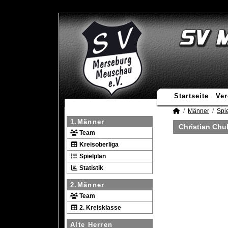
Startseite
Ver
Männer
Spie
1.Männer
Christian Chu
Team
Kreisoberliga
Spielplan
Statistik
2.Männer
Team
2. Kreisklasse
Alte Herren