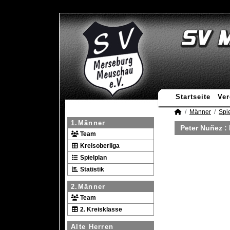
Startseite
Ver
Männer
Spie
1.Männer
Peter Nuñez :
Team
Kreisoberliga
Spielplan
Statistik
2.Männer
Team
2. Kreisklasse
Alte Herren