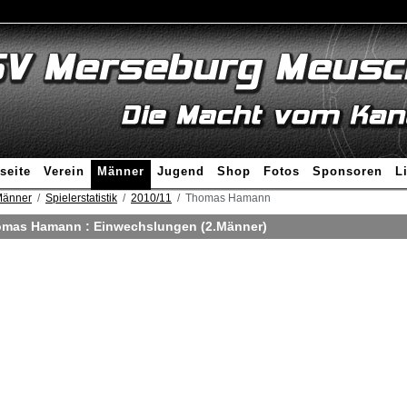
seite
Verein
Männer
Jugend
Shop
Fotos
Sponsoren
L
änner
Spielerstatistik
2010/11
Thomas Hamann
mas Hamann : Einwechslungen (2.Männer)