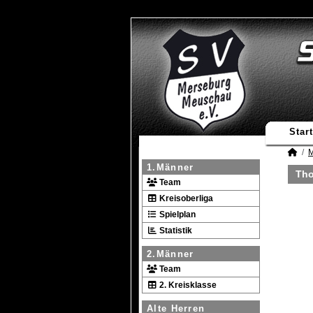
Start
M
1.Männer
Tho
Team
Kreisoberliga
Spielplan
Statistik
2.Männer
Team
2. Kreisklasse
Alte Herren