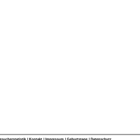
esucherstatistik
Kontakt
Impressum
Geburtstage
Datenschutz