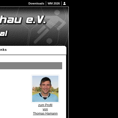
Downloads
WM 2026
inks
zum Profil
von
Thomas Hamann