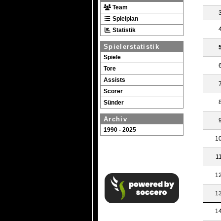
Team
3
Spielplan
4
Statistik
Spielerstatistik
5
Spiele
6
Tore
Assists
7
Scorer
8
Sünder
Archiv
9
1990 - 2025
10
11
12
13
14