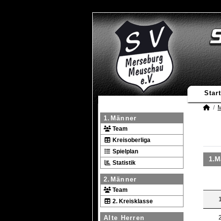
Start
M
1.Männer
Team
Kreisoberliga
Spielplan
1.M
Statistik
2.Männer
Team
1
2. Kreisklasse
Alte Herren
2