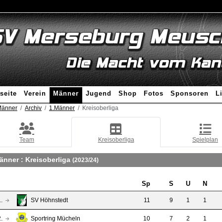
seite
Verein
Männer
Jugend
Shop
Fotos
Sponsoren
L
änner
Archiv
1.Männer
Kreisoberliga
Team
Kreisoberliga
Spielplan
änner :
Kreisoberliga
(2023/24)
Sp
S
U
N
.
SV Höhnstedt
11
9
1
1
.
Sportring Mücheln
10
7
2
1