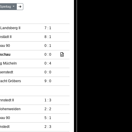
 Spieltag
Landsberg II
7 : 1
städt II
8 : 1
bau 90
0 : 1
schau
0 : 0
ng Mücheln
0 : 4
senstedt
0 : 0
racht Gröbers
9 : 0
nstedt II
1 : 3
Hohenweiden
2 : 2
bau 90
5 : 1
nstedt
2 : 3