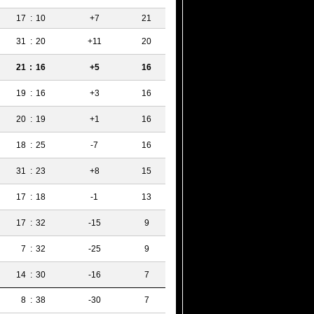
17
:
10
+7
21
31
:
20
+11
20
21
:
16
+5
16
19
:
16
+3
16
20
:
19
+1
16
18
:
25
-7
16
31
:
23
+8
15
17
:
18
-1
13
17
:
32
-15
9
7
:
32
-25
9
14
:
30
-16
7
8
:
38
-30
7