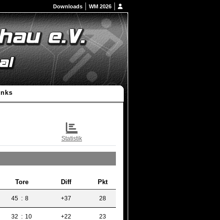
Downloads
WM 2026
inks
Statistik
Tore
Diff
Pkt
45
:
8
+37
28
32
:
10
+22
23