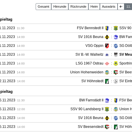
Gesamt
Hin
runde
Rück
runde
Heim
Auswärts
11.
pieltag
1.11.2023
FSV Bennstedt II
:
SSV 90 
11:30
1.11.2023
SV 1916 Beuna
:
BW Farn
14:00
1.11.2023
VSG Oppin
:
SG Döl
14:00
1.11.2023
SV B.-W. Wallwitz
:
SV Meu
14:00
1.11.2023
LSG 1967 Ostrau
:
Sportri
14:00
1.11.2023
Union Hohenweiden
:
SV Bee
14:00
2.11.2023
SV Höhnstedt
:
SV Eint
14:00
Spieltag
5.11.2023
BW Farnstädt II
:
FSV Ben
11:30
5.11.2023
SSV 90 Landsberg II
:
Union 
12:00
5.11.2023
SV 1916 Beuna
:
SG Döl
14:00
5.11.2023
SV Beesenstedt
:
SV Höh
14:00