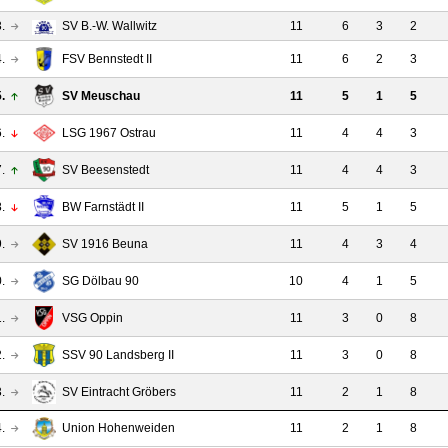
.
SV B.-W. Wallwitz
11
6
3
2
.
FSV Bennstedt II
11
6
2
3
.
SV Meuschau
11
5
1
5
.
LSG 1967 Ostrau
11
4
4
3
.
SV Beesenstedt
11
4
4
3
.
BW Farnstädt II
11
5
1
5
.
SV 1916 Beuna
11
4
3
4
.
SG Dölbau 90
10
4
1
5
.
VSG Oppin
11
3
0
8
.
SSV 90 Landsberg II
11
3
0
8
.
SV Eintracht Gröbers
11
2
1
8
.
Union Hohenweiden
11
2
1
8