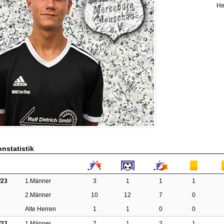
He
nstatistik
/23
1.Männer
3
1
1
1
2.Männer
10
12
7
0
Alte Herren
1
1
0
0
/22
1.Männer
7
1
2
1