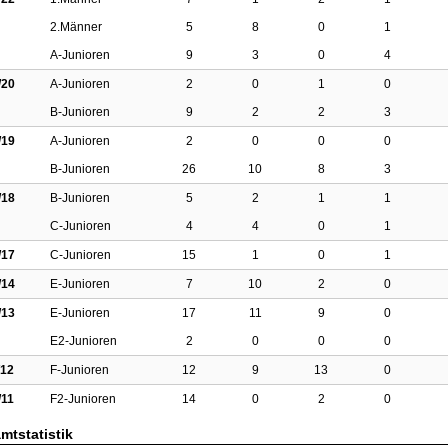
2.Männer
5
8
0
1
A-Junioren
9
3
0
4
/20
A-Junioren
2
0
1
0
B-Junioren
9
2
2
3
/19
A-Junioren
2
0
0
0
B-Junioren
26
10
8
3
/18
B-Junioren
5
2
1
1
C-Junioren
4
4
0
1
/17
C-Junioren
15
1
0
1
/14
E-Junioren
7
10
2
0
/13
E-Junioren
17
11
9
0
E2-Junioren
2
0
0
0
/12
F-Junioren
12
9
13
0
/11
F2-Junioren
14
0
2
0
mtstatistik