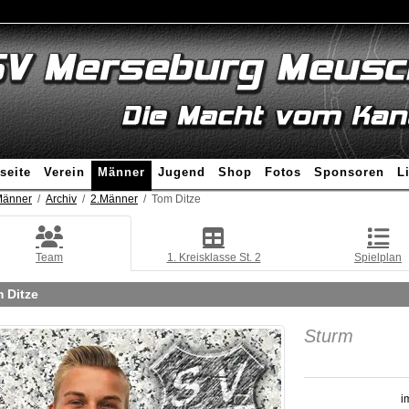
seite
Verein
Männer
Jugend
Shop
Fotos
Sponsoren
L
änner
Archiv
2.Männer
Tom Ditze
Team
1. Kreisklasse St. 2
Spielplan
 Ditze
Sturm
i