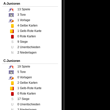
A-Junioren
13
Spiele
3
Tore
1
Vorlage
4
Gelbe Karten
1
Gelb-Rote Karte
0
Rote Karten
S
9 Siege
U
2 Unentschieden
N
2 Niederlagen
C-Junioren
19
Spiele
5
Tore
0
Vorlagen
2
Gelbe Karten
1
Gelb-Rote Karte
0
Rote Karten
S
17 Siege
U
0 Unentschieden
N
2 Niederlagen