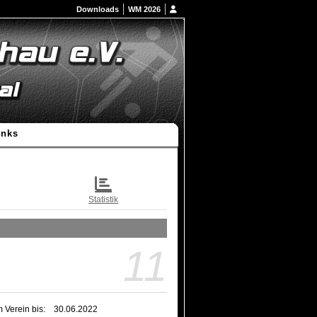
Downloads
WM 2026
inks
Statistik
11
m Verein bis:
30.06.2022