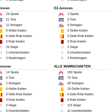
nioren
E2-Junioren
24
Spiele
2
Spiele
21
Tore
0
Tore
11
Vorlagen
0
Vorlagen
0
Gelbe Karten
0
Gelbe Karten
0
Gelb-Rote Karten
0
Gelb-Rote Karten
0
Rote Karten
0
Rote Karten
S
S
20 Siege
0 Siege
U
U
1 Unentschieden
0 Unentschieden
N
N
3 Niederlagen
2 Niederlagen
unioren
ALLE MANNSCHAFTEN
14
Spiele
150
Spiele
0
Tore
75
Tore
2
Vorlagen
48
Vorlagen
0
Gelbe Karten
16
Gelbe Karten
0
Gelb-Rote Karten
4
Gelb-Rote Karten
0
Rote Karten
0
Rote Karten
S
S
5 Siege
115 Siege
U
U
0 Unentschieden
11 Unentschieden