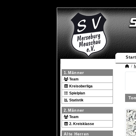
Start
M
1.Männer
Team
Kreisoberliga
Spielplan
Tom
Statistik
2.Männer
Team
2. Kreisklasse
Alte Herren