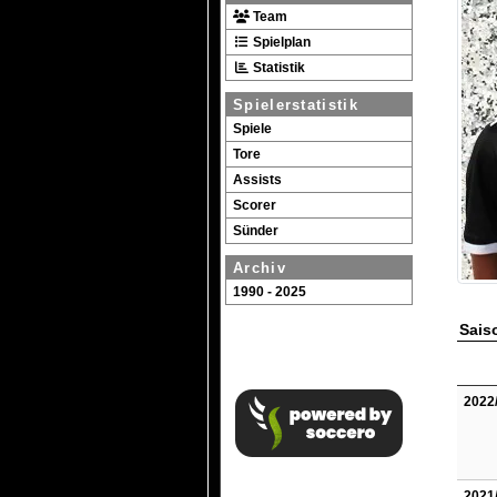
Team
Spielplan
Statistik
Spielerstatistik
Spiele
Tore
Assists
Scorer
Sünder
Archiv
1990 - 2025
Saiso
2022
2021