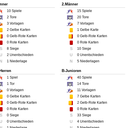
nner
2.Männer
10
Spiele
15
Spiele
2
Tore
20
Tore
3
Vorlagen
7
Vorlagen
2
Gelbe Karten
1
Gelbe Karte
0
Gelb-Rote Karten
0
Gelb-Rote Karten
0
Rote Karten
0
Rote Karten
S
S
8 Siege
10 Siege
U
U
2 Unentschieden
0 Unentschieden
N
N
1 Niederlage
5 Niederlagen
 Herren
B-Junioren
1
Spiel
40
Spiele
1
Tor
14
Tore
0
Vorlagen
11
Vorlagen
0
Gelbe Karten
7
Gelbe Karten
0
Gelb-Rote Karten
2
Gelb-Rote Karten
0
Rote Karten
0
Rote Karten
S
S
0 Siege
33 Siege
U
U
0 Unentschieden
4 Unentschieden
N
N
1 Niederlage
5 Niederlagen