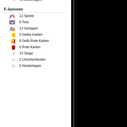
F-Junioren
12
Spiele
9
Tore
13
Vorlagen
0
Gelbe Karten
0
Gelb-Rote Karten
0
Rote Karten
S
13 Siege
U
2 Unentschieden
N
0 Niederlagen