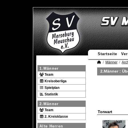
Startseite
Ver
Männer
Arc
1.Männer
2.Männer :
Üb
Team
Kreisoberliga
Spielplan
Statistik
2.Männer
Team
Torwart
2. Kreisklasse
Alte Herren