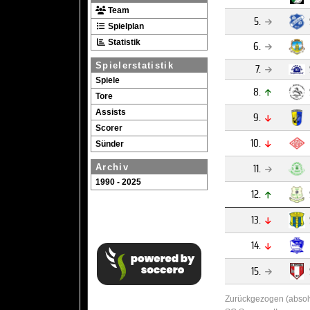
Team
5.
Spielplan
Statistik
6.
Spielerstatistik
7.
Spiele
8.
Tore
Assists
9.
Scorer
10.
Sünder
11.
Archiv
1990 - 2025
12.
13.
14.
15.
Zurückgezogen (absolv