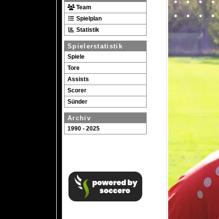
Team
Spielplan
Statistik
Spielerstatistik
Spiele
Tore
Assists
Scorer
Sünder
Archiv
1990 - 2025