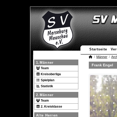
Startseite
Ver
Männer
Arc
1.Männer
Frank Engel
Team
Kreisoberliga
Spielplan
Statistik
2.Männer
Team
2. Kreisklasse
Alte Herren