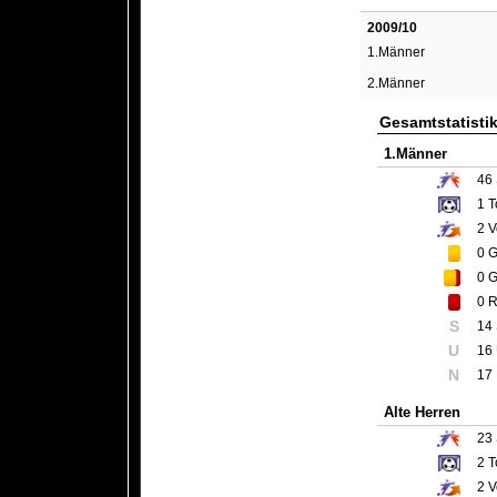
2009/10
1.Männer
2.Männer
Gesamtstatisti
1.Männer
46
1
T
2
V
0
G
0
G
0
R
S
14
U
16
N
17
Alte Herren
23
2
T
2
V