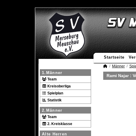
Startseite
Ver
Männer
Spie
1.Männer
Rami Najar : 
Team
Kreisoberliga
Spielplan
Statistik
2.Männer
Team
2. Kreisklasse
Alte Herren