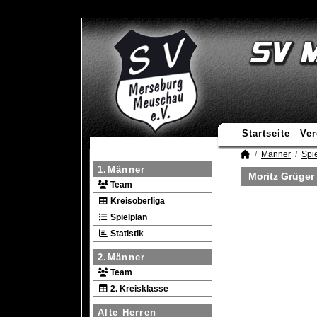
Startseite
Ver
Männer
Spie
1.Männer
Moritz Grüger
Team
Kreisoberliga
Spielplan
Statistik
2.Männer
Team
2. Kreisklasse
Alte Herren