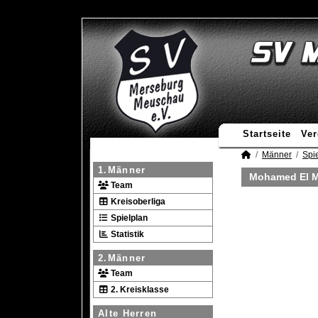
Startseite
Ver
Männer
Spie
1.Männer
Mohamed El M
Team
Kreisoberliga
Spielplan
Statistik
2.Männer
Team
2. Kreisklasse
Alte Herren