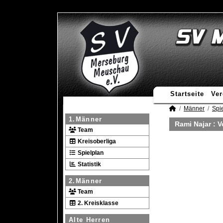
Startseite
Ver
Männer
Spie
1.Männer
Rami Najar : 
Team
Kreisoberliga
Spielplan
Statistik
2.Männer
Team
2. Kreisklasse
Alte Herren