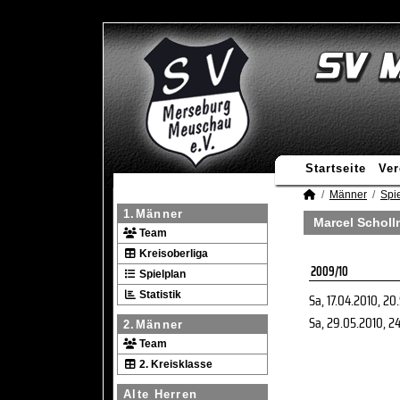
Startseite
Ver
Männer
Spie
1.Männer
Marcel Scholl
Team
Kreisoberliga
2009/10
Spielplan
Statistik
Sa, 17.04.2010
, 20
Sa, 29.05.2010
, 2
2.Männer
Team
2. Kreisklasse
Alte Herren