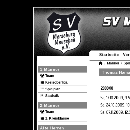
Startseite
Ver
Männer
Spie
1.Männer
Thomas Haman
Team
Kreisoberliga
2009/10
Spielplan
Statistik
Sa, 17.10.2009
, 9.
Sa, 24.10.2009
, 1
2.Männer
Sa, 07.11.2009
, 12
Team
2. Kreisklasse
Alte Herren