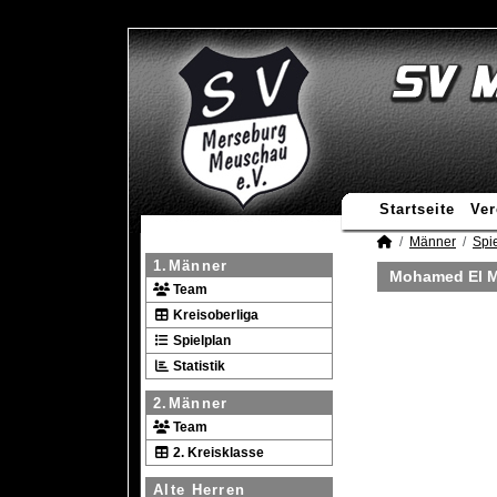
Startseite
Ver
Männer
Spie
1.Männer
Mohamed El M
Team
Kreisoberliga
Spielplan
Statistik
2.Männer
Team
2. Kreisklasse
Alte Herren