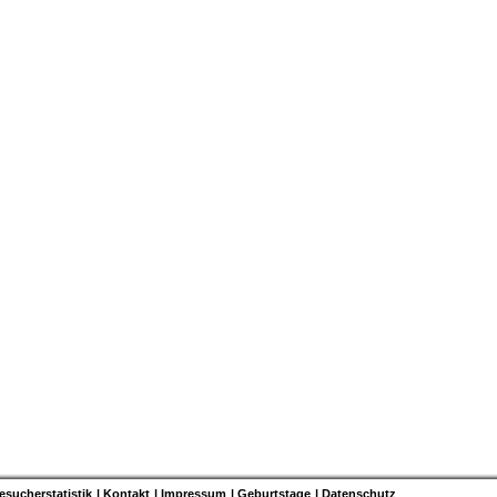
esucherstatistik
Kontakt
Impressum
Geburtstage
Datenschutz