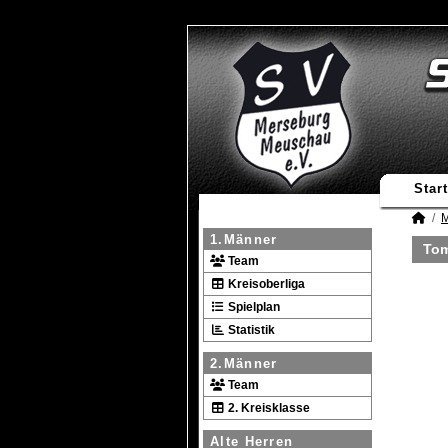
Start
M
1.Männer
Tom
Team
Kreisoberliga
Spielplan
Statistik
2.Männer
Team
2. Kreisklasse
Alte Herren