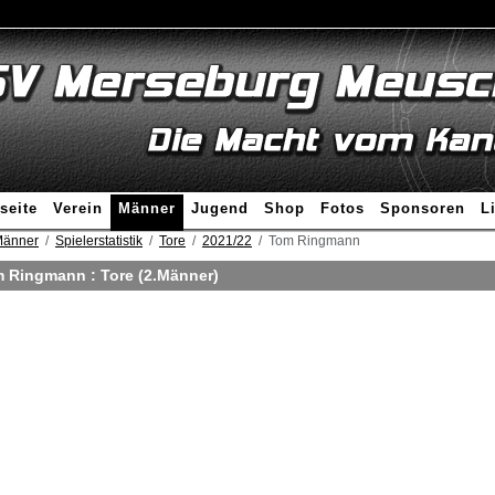
seite
Verein
Männer
Jugend
Shop
Fotos
Sponsoren
L
änner
Spielerstatistik
Tore
2021/22
Tom Ringmann
 Ringmann : Tore (2.Männer)