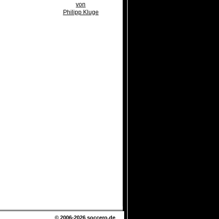
von
Philipp Kluge
© 2006-2026
soccero.de