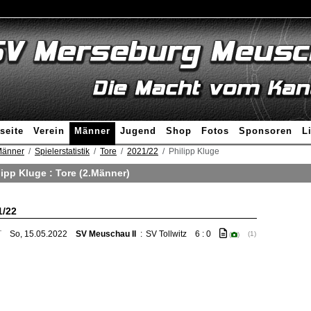
seite
Verein
Männer
Jugend
Shop
Fotos
Sponsoren
L
änner
Spielerstatistik
Tore
2021/22
Philipp Kluge
lipp Kluge : Tore (2.Männer)
1/22
T
So, 15.05.2022
SV Meuschau II
:
SV Tollwitz
6 : 0
(1)
(
)