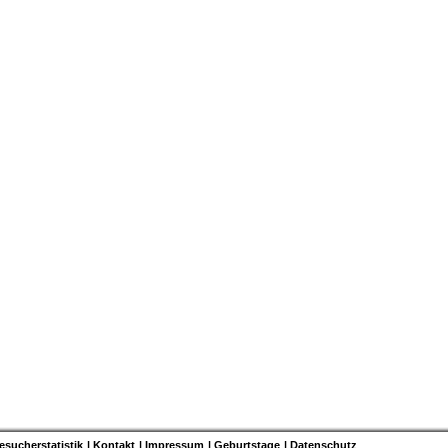
esucherstatistik
Kontakt
Impressum
Geburtstage
Datenschutz