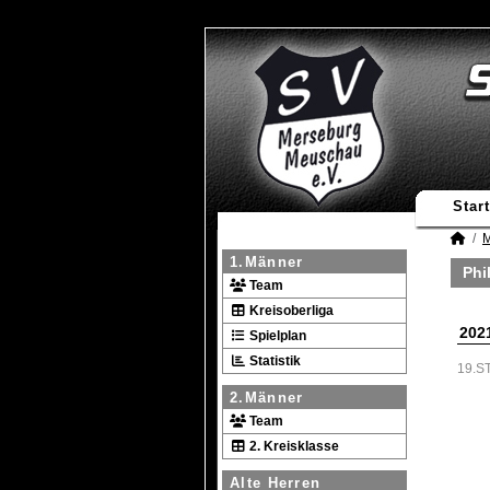
Start
M
1.Männer
Phi
Team
Kreisoberliga
202
Spielplan
Statistik
19.S
2.Männer
Team
2. Kreisklasse
Alte Herren