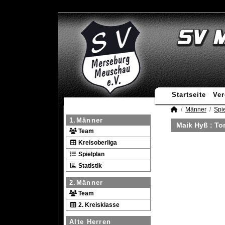
Startseite
Ver
Männer
Spie
1.Männer
Maik Hyß : To
Team
Kreisoberliga
Spielplan
Statistik
2.Männer
Team
2. Kreisklasse
Alte Herren