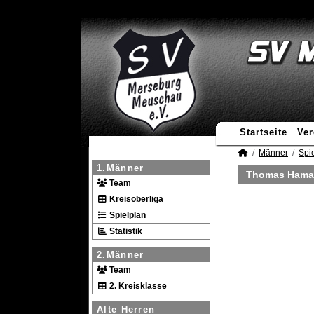
Startseite
Ver
Männer
Spie
1.Männer
Thomas Haman
Team
Kreisoberliga
Spielplan
Statistik
2.Männer
Team
2. Kreisklasse
Alte Herren