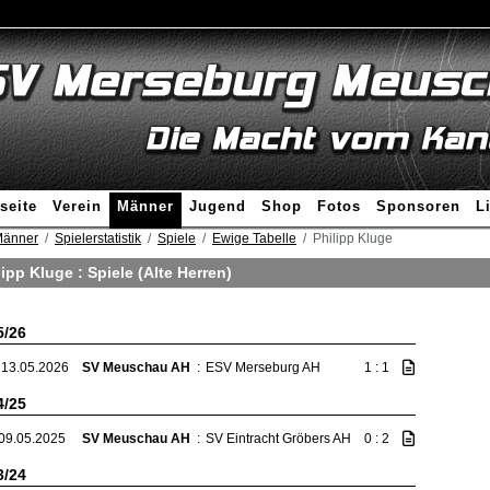
seite
Verein
Männer
Jugend
Shop
Fotos
Sponsoren
L
änner
Spielerstatistik
Spiele
Ewige Tabelle
Philipp Kluge
lipp Kluge : Spiele (Alte Herren)
5/26
 13.05.2026
SV Meuschau AH
:
ESV Merseburg AH
1 : 1
4/25
 09.05.2025
SV Meuschau AH
:
SV Eintracht Gröbers AH
0 : 2
3/24