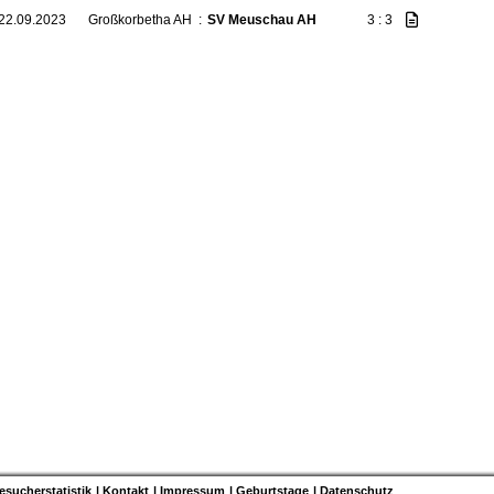
 22.09.2023
Großkorbetha AH
:
SV Meuschau AH
3 : 3
esucherstatistik
Kontakt
Impressum
Geburtstage
Datenschutz