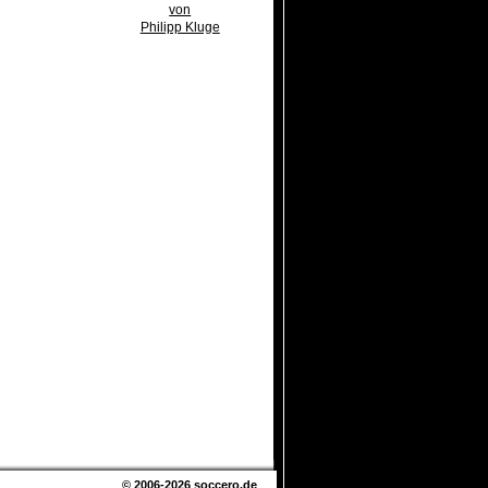
von
Philipp Kluge
© 2006-2026
soccero.de