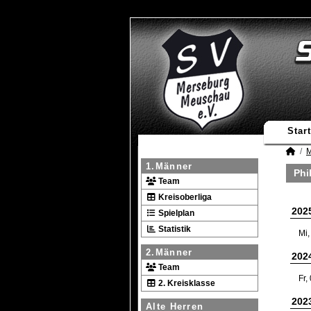
Start
M
1.Männer
Phi
Team
Kreisoberliga
202
Spielplan
Statistik
Mi,
2.Männer
202
Team
Fr,
2. Kreisklasse
202
Alte Herren