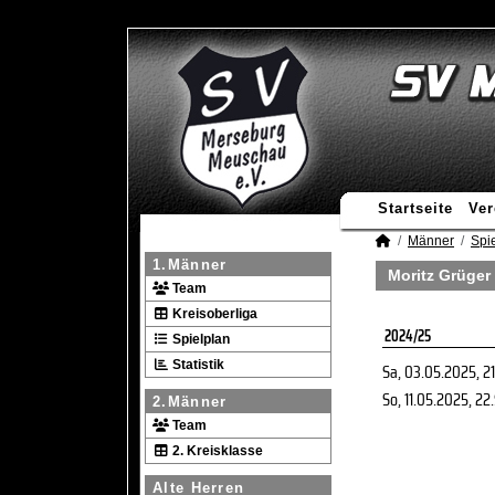
Startseite
Ver
Männer
Spie
1.Männer
Moritz Grüger 
Team
Kreisoberliga
2024/25
Spielplan
Statistik
Sa, 03.05.2025
, 2
So, 11.05.2025
, 22
2.Männer
Team
2. Kreisklasse
Alte Herren