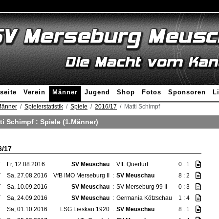
seite
Verein
Männer
Jugend
Shop
Fotos
Sponsoren
L
änner
Spielerstatistik
Spiele
2016/17
Matti Schimpf
ti Schimpf : Spiele (1.Männer)
6/17
T
Fr, 12.08.2016
SV Meuschau
:
VfL Querfurt
0 : 1
T
Sa, 27.08.2016
VfB IMO Merseburg II
:
SV Meuschau
8 : 2
T
Sa, 10.09.2016
SV Meuschau
:
SV Merseburg 99 II
0 : 3
T
Sa, 24.09.2016
SV Meuschau
:
Germania Kötzschau
1 : 4
T
Sa, 01.10.2016
LSG Lieskau 1920
:
SV Meuschau
8 : 1