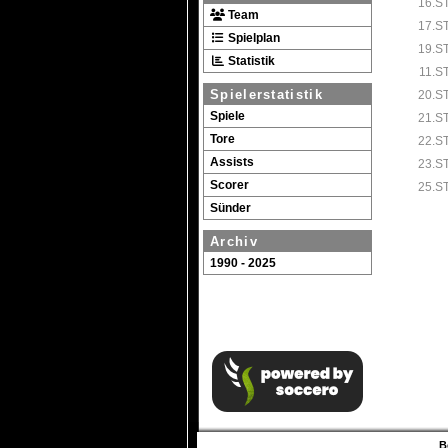
16.S
Team
17.S
Spielplan
19.S
Statistik
11.S
Spielerstatistik
20.S
Spiele
21.S
Tore
22.S
Assists
23.S
Scorer
25.S
Sünder
Archiv
1990 - 2025
B