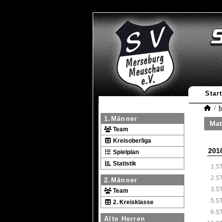
Start
M
1.Männer
Mat
Team
Kreisoberliga
201
Spielplan
Statistik
1.S
2.S
2.Männer
3.S
Team
5.S
2. Kreisklasse
6.S
Alte Herren