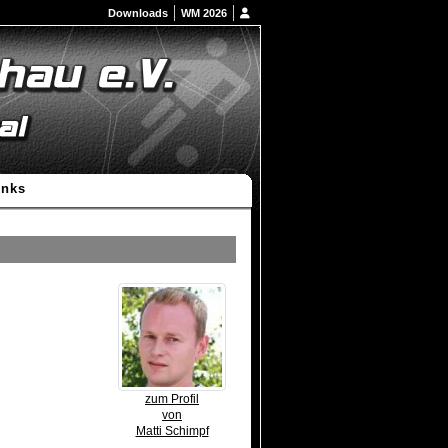
Downloads
WM 2026
inks
zum Profil
von
Matti Schimpf