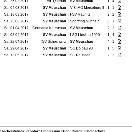
T
Sa, 25.02.2017
VfL Querfurt
:
SV Meuschau
1 : 4
T
Sa, 04.03.2017
SV Meuschau
:
VfB IMO Merseburg II
1 : 1
T
Sa, 18.03.2017
SV Meuschau
:
FSV Raßnitz
2 : 2
T
Sa, 25.03.2017
SV Meuschau
:
Sportring Mücheln
0 : 1
T
Sa, 01.04.2017
Germania Kötzschau
:
SV Meuschau
2 : 2
T
Sa, 08.04.2017
SV Meuschau
:
LSG Lieskau 1920
1 : 4
T
Sa, 22.04.2017
TSV Schochwitz
:
SV Meuschau
4 : 1
T
Sa, 29.04.2017
SV Meuschau
:
SG Dölbau 90
1 : 5
T
Sa, 13.05.2017
SV Meuschau
:
SG Reussen
2 : 2
esucherstatistik
Kontakt
Impressum
Geburtstage
Datenschutz