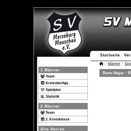
Startseite
Ver
Männer
Spie
1.Männer
Rami Najar : 
Team
Kreisoberliga
Spielplan
Statistik
2.Männer
Team
2. Kreisklasse
Alte Herren