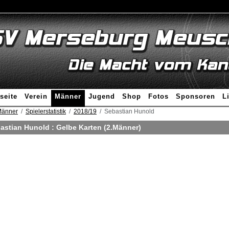
seite
Verein
Männer
Jugend
Shop
Fotos
Sponsoren
L
änner
Spielerstatistik
2018/19
Sebastian Hunold
astian Hunold : Gelbe Karten (2.Männer)