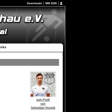
Downloads
WM 2026
inks
zum Profil
von
Sebastian Hunold