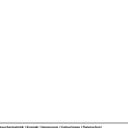
esucherstatistik
Kontakt
Impressum
Geburtstage
Datenschutz