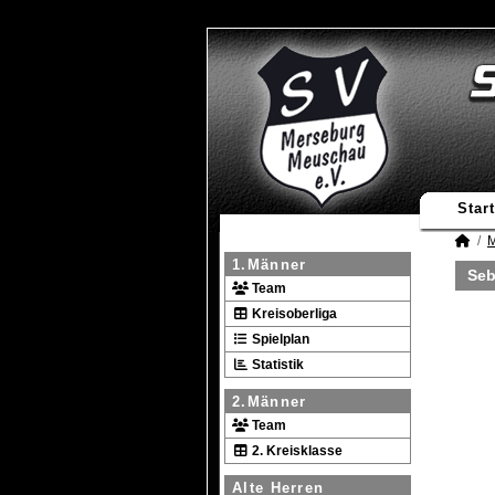
Start
M
1.Männer
Seb
Team
Kreisoberliga
Spielplan
Statistik
2.Männer
Team
2. Kreisklasse
Alte Herren