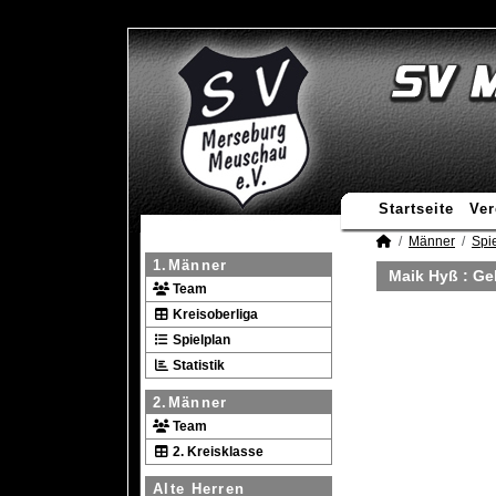
Startseite
Ver
Männer
Spie
1.Männer
Maik Hyß : Ge
Team
Kreisoberliga
Spielplan
Statistik
2.Männer
Team
2. Kreisklasse
Alte Herren